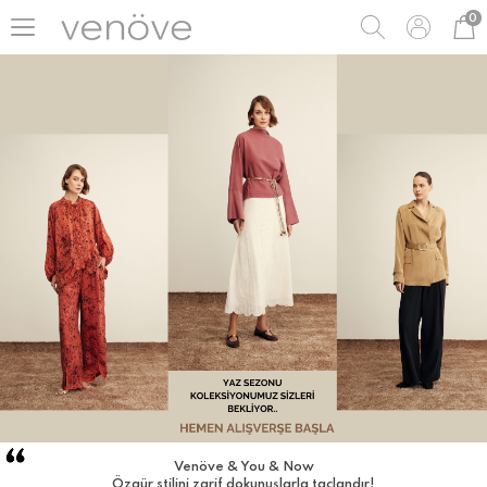
0
Venöve & You & Now
Özgür stilini zarif dokunuşlarla taçlandır!